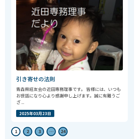
引き寄せの法則
青森県経友会の近田専務理事です。 皆様には、いつも
お世話になり心より感謝申し上げます。誠に有難うご
ざ ...
2025年03月23日
1
2
3
…
24